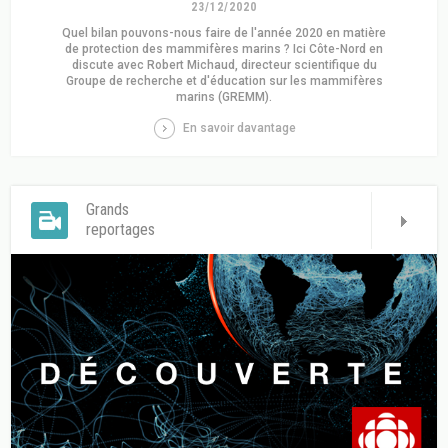
23/12/2020
Quel bilan pouvons-nous faire de l'année 2020 en matière
de protection des mammifères marins ? Ici Côte-Nord en
discute avec Robert Michaud, directeur scientifique du
Groupe de recherche et d'éducation sur les mammifères
marins (GREMM).
En savoir davantage
Grands
reportages