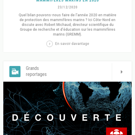
23/12/2020
Quel bilan pouvons-nous faire de l'année 2020 en matière
de protection des mammifères marins ? Ici Côte-Nord en
discute avec Robert Michaud, directeur scientifique du
Groupe de recherche et d'éducation sur les mammifères
marins (GREMM).
En savoir davantage
Grands
reportages