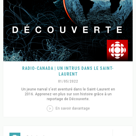
RADIO-CANADA | UN INTRUS DANS LE SAINT-
LAURENT
01/05/2022
Un jeune narval s’est aventuré dans le Saint-Laurent en
2016. Apprenez-en plus sur son histoire grâce à un
reportage de Découverte.
En savoir davantage