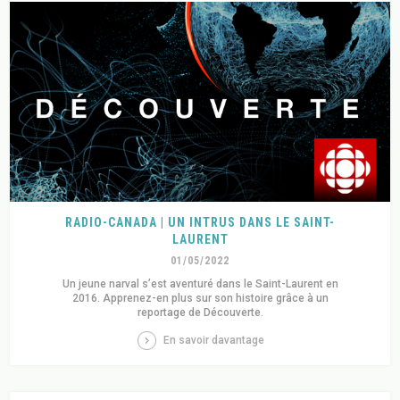
RADIO-CANADA | UN INTRUS DANS LE SAINT-
LAURENT
01/05/2022
Un jeune narval s’est aventuré dans le Saint-Laurent en
2016. Apprenez-en plus sur son histoire grâce à un
reportage de Découverte.
En savoir davantage