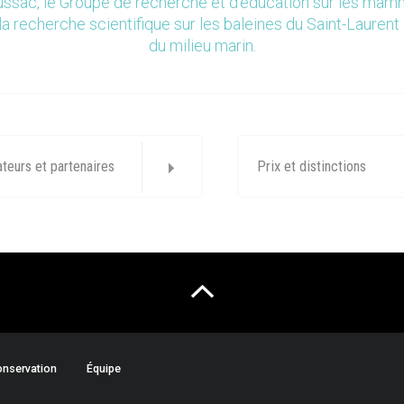
ssac, le Groupe de recherche et d’éducation sur les ma
la recherche scientifique sur les baleines du Saint-Laurent 
du milieu marin.
ateurs et partenaires
Prix et distinctions
nservation
Équipe