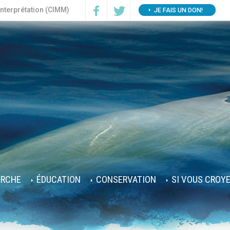
interprétation (CIMM)
JE FAIS UN DON!
ERCHE
ÉDUCATION
CONSERVATION
SI VOUS CROY