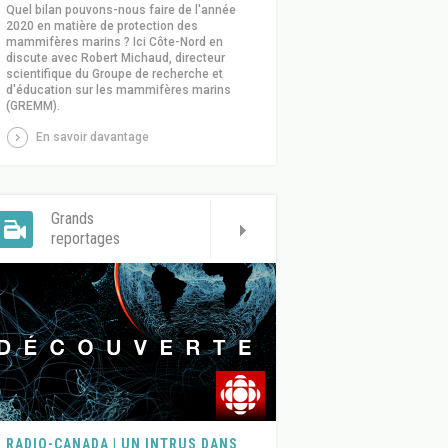
Quel bilan pouvons-nous faire de l'année
2020 en matière de protection des
mammifères marins ? Ici Côte-Nord en
discute avec Robert Michaud, directeur
scientifique du Groupe de recherche et
d'éducation sur les mammifères marins
(GREMM).
En savoir davantage
Grands
reportages
RADIO-CANADA | UN INTRUS DANS