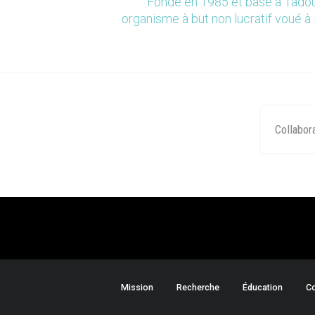
Fondé en 1985 et basé à Tadou
organisme à but non lucratif voué à 
Collabor
Mission
Recherche
Éducation
Co