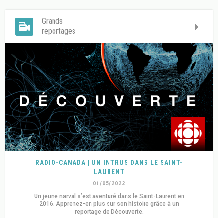
Grands
reportages
RADIO-CANADA | UN INTRUS DANS LE SAINT-
LAURENT
01/05/2022
Un jeune narval s’est aventuré dans le Saint-Laurent en
2016. Apprenez-en plus sur son histoire grâce à un
reportage de Découverte.