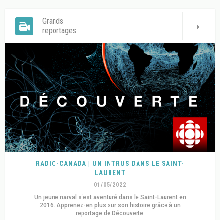
Grands
reportages
RADIO-CANADA | UN INTRUS DANS LE SAINT-
LAURENT
01/05/2022
Un jeune narval s’est aventuré dans le Saint-Laurent en
2016. Apprenez-en plus sur son histoire grâce à un
reportage de Découverte.