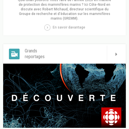
de protection des mammifères marins ? Ici Côte-Nord en
discute avec Robert Michaud, directeur scientifique du
Groupe de recherche et d'éducation sur les mammifères
marins (GREMM).
En savoir davantage
Grands
reportages