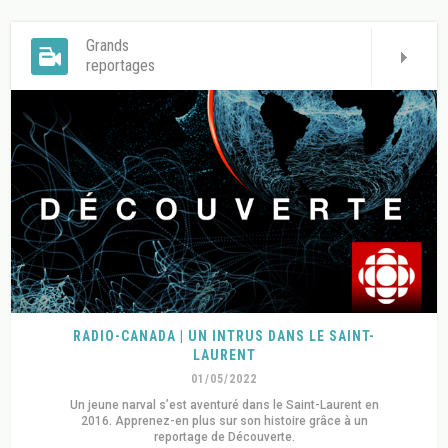
Grands
reportages
RADIO-CANADA | UN INTRUS DANS LE SAINT-
LAURENT
01/05/2022
Un jeune narval s’est aventuré dans le Saint-Laurent en
2016. Apprenez-en plus sur son histoire grâce à un
reportage de Découverte.