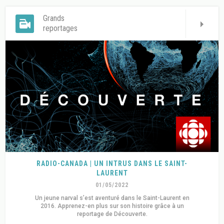
Grands
reportages
RADIO-CANADA | UN INTRUS DANS LE SAINT-
LAURENT
01/05/2022
Un jeune narval s’est aventuré dans le Saint-Laurent en
2016. Apprenez-en plus sur son histoire grâce à un
reportage de Découverte.