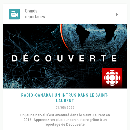
Grands
reportages
RADIO-CANADA | UN INTRUS DANS LE SAINT-
LAURENT
01/05/2022
Un jeune narval s’est aventuré dans le Saint-Laurent en
2016. Apprenez-en plus sur son histoire grâce à un
reportage de Découverte.