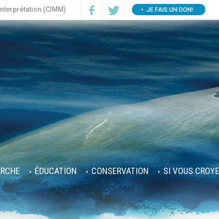
interprétation (CIMM)
JE FAIS UN DON!
ERCHE
ÉDUCATION
CONSERVATION
SI VOUS CROY