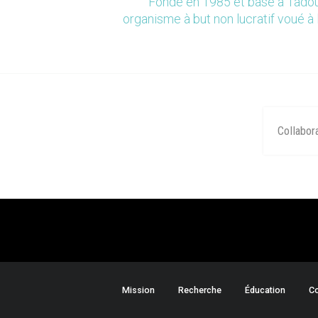
Fondé en 1985 et basé à Tadou
organisme à but non lucratif voué à 
Collabor
Mission
Recherche
Éducation
Co