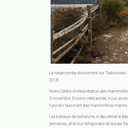
La neige tombe doucement sur Tadoussac. Vo
2018.
Notre Centre d’interprétation des mammifère
2 novembre. Encore cette année, nous avons 
l’univers fascinant des mammifères marins
Les bateaux de recherche, le
BpJAM
et le
Ble
semaines, et la tour temporaire de la baie S