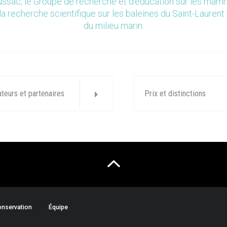
ssac, le Groupe de recherche et d’éducation sur les ma
la recherche scientifique sur les baleines du Saint-Laurent 
du milieu marin.
ateurs et partenaires
Prix et distinctions
nservation
Équipe