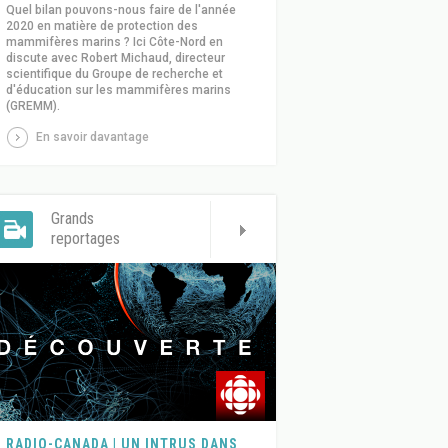
Quel bilan pouvons-nous faire de l'année
2020 en matière de protection des
mammifères marins ? Ici Côte-Nord en
discute avec Robert Michaud, directeur
scientifique du Groupe de recherche et
d'éducation sur les mammifères marins
(GREMM).
En savoir davantage
Grands
reportages
RADIO-CANADA | UN INTRUS DANS