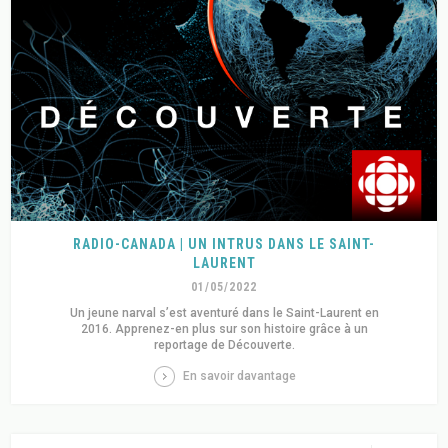
RADIO-CANADA | UN INTRUS DANS LE SAINT-
LAURENT
01/05/2022
Un jeune narval s’est aventuré dans le Saint-Laurent en
2016. Apprenez-en plus sur son histoire grâce à un
reportage de Découverte.
En savoir davantage