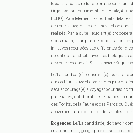
locales visant à réduire le bruit sous-marin 
Organisation maritime internationale, Allia
ECHO). Parallèlement, les portraits détaillés
des autres segments de la navigation dans l’
réalisés. Par la suite, l’étudiant(e) proposera
sous-marin) et un plan de concertation des p
initiatives recensées aux différentes échell
seront co-construits avec des biologistes e
des baleines dans l’ESL et la rivière Saguenay
Le/La candidat(e) recherché(e) devra faire
curiosité, initiative et créativité en plus de d
sera encouragé(e) à voyager pour des commu
partenaires, collaborateurs et parties prena
des Forêts, de la Faune et des Parcs du Québ
activement à la production de livrables pou
Exigences
: Le/La candidat(e) doit avoir co
environnement, géographie ou sciences con