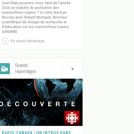
Quel bilan pouvons-nous faire de l'année
2020 en matière de protection des
mammifères marins ? Ici Côte-Nord en
discute avec Robert Michaud, directeur
scientifique du Groupe de recherche et
d'éducation sur les mammifères marins
(GREMM).
En savoir davantage
Grands
reportages
RADIO-CANADA | UN INTRUS DANS