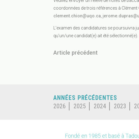
Veuillez envoyer un relevé de notes de baccal
coordonnées de trois références à Clément
clement.chion@uqo.ca
, j
erome.dupras@u
L’examen des candidatures se poursuivra ju
qu’un/une candidat(e) ait été sélectionné(e).
Article précédent
ANNÉES PRÉCÉDENTES
2026
2025
2024
2023
2
Fondé en 1985 et basé à Tadou