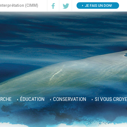
interprétation (CIMM)
JE FAIS UN DON!
ERCHE
ÉDUCATION
CONSERVATION
SI VOUS CROY