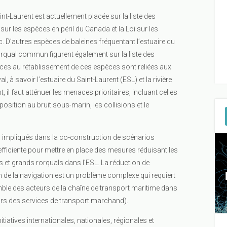
nt-Laurent est actuellement placée sur la liste des
sur les espèces en péril du Canada et la Loi sur les
D’autres espèces de baleines fréquentant l’estuaire du
orqual commun figurent également sur la liste des
ces au rétablissement de ces espèces sont reliées aux
l, à savoir l’estuaire du Saint-Laurent (ESL) et la rivière
 il faut atténuer les menaces prioritaires, incluant celles
osition au bruit sous-marin, les collisions et le
n impliqués dans la co-construction de scénarios
fficiente pour mettre en place des mesures réduisant les
s et grands rorquals dans l’ESL. La réduction de
n de la navigation est un problème complexe qui requiert
mble des acteurs de la chaîne de transport maritime dans
teurs des services de transport marchand).
itiatives internationales, nationales, régionales et