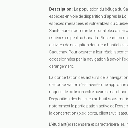
Description
: La population du béluga du Sai
espèces en voie de disparition d’après la Loi 
espèces menacées et vulnérables du Québec. 
Saint-Laurent comme le rorqual bleu ou le r
espèces en péril au Canada. Plusieurs mena
activités de navigation dans leur habitat estiva
Saguenay. Pour oeuvrer à leur rétablissement,
occasionnées par la navigation à savoir l’exp
dérangement.
La concertation des acteurs de la navigatio
de conservation s’est avérée une approche e
risques de collision entre navires marchand
l’exposition des baleines au bruit sous-mari
notamment la participation active de l’ense
la concertation (p.ex. ports, clients/utilisa
L’étudiant(e) recensera et caractérisera les in