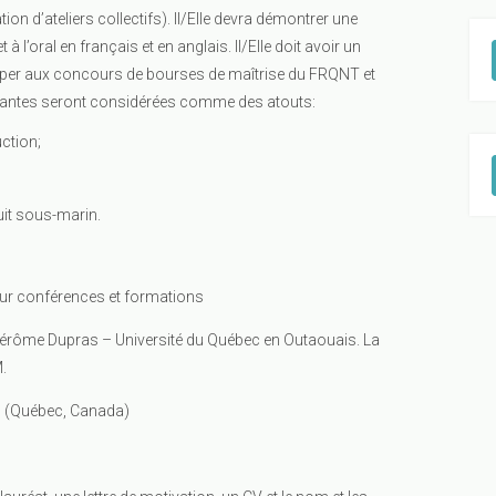
on d’ateliers collectifs). Il/Elle devra démontrer une
à l’oral en français et en anglais. Il/Elle doit avoir un
ciper aux concours de bourses de maîtrise du FRQNT et
vantes seront considérées comme des atouts:
ction;
uit sous-marin.
our conférences et formations
 Jérôme Dupras – Université du Québec en Outaouais. La
.
l (Québec, Canada)