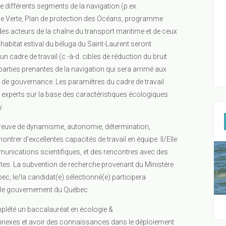
de différents segments de la navigation (p.ex.
nce Verte, Plan de protection des Océans, programme
 des acteurs de la chaîne du transport maritime et de ceux
habitat estival du béluga du Saint-Laurent seront
 un cadre de travail (c.-à-d. cibles de réduction du bruit
arties prenantes de la navigation qui sera arrimé aux
es de gouvernance. Les paramètres du cadre de travail
t experts sur la base des caractéristiques écologiques
.
 preuve de dynamisme, autonomie, détermination,
émontrer d’excellentes capacités de travail en équipe. Il/Elle
nications scientifiques, et des rencontres avec des
ntes. La subvention de recherche provenant du Ministère
ec, le/la candidat(e) sélectionné(e) participera
r le gouvernement du Québec.
mplété un baccalauréat en écologie &
nexes et avoir des connaissances dans le déploiement