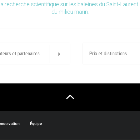
la recherche scientifique sur les baleines du Saint-Laurent 
du milieu marin.
ateurs et partenaires
Prix et distinctions
nservation
Équipe