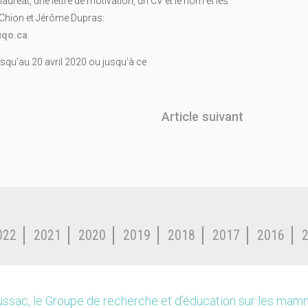
auréat, une lettre de motivation, un CV et le nom et les
 Chion et Jérôme Dupras:
qo.ca
.
squ’au 20 avril 2020 ou jusqu’à ce
Article suivant
022
2021
2020
2019
2018
2017
2016
ssac, le Groupe de recherche et d’éducation sur les ma