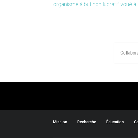
organisme à but non lucratif voué à 
Collabor
Mission
Recherche
Éducation
Co