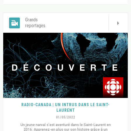
Grands
reportages
RADIO-CANADA | UN INTRUS DANS LE SAINT-
LAURENT
01/05/2022
Un jeune narval s’est aventuré dans le Saint-Laurent en
2016. Apprenez-en plus sur son histoire grâce à un