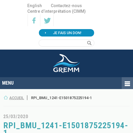
English
Contactez-nous
Centre d’interprétation (CIMM)
JE FAIS UN DON!
ACCUEIL
RPI_BMU_1241-E1501875225194-1
25/03/2020
RPI_BMU_1241-E1501875225194-
1