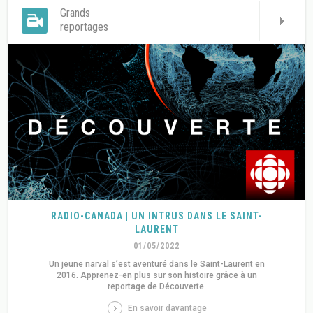
Grands
reportages
RADIO-CANADA | UN INTRUS DANS LE SAINT-
LAURENT
01/05/2022
Un jeune narval s’est aventuré dans le Saint-Laurent en
2016. Apprenez-en plus sur son histoire grâce à un
reportage de Découverte.
En savoir davantage