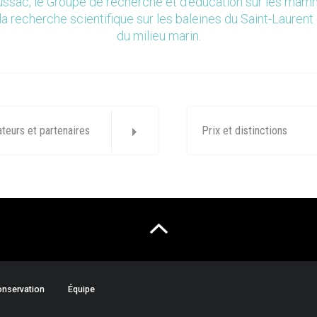
ssac, le Groupe de recherche et d’éducation sur les ma
la recherche scientifique sur les baleines du Saint-Laurent 
du milieu marin.
ateurs et partenaires
Prix et distinctions
nservation
Équipe