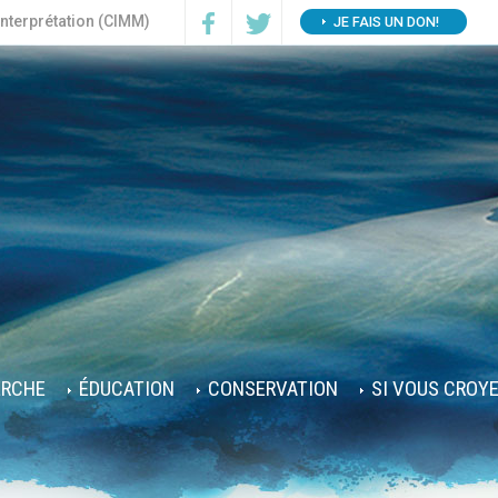
interprétation (CIMM)
JE FAIS UN DON!
ERCHE
ÉDUCATION
CONSERVATION
SI VOUS CROY