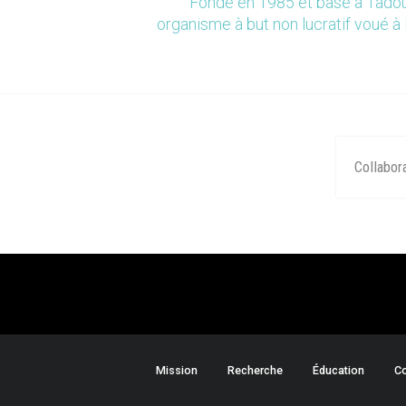
Fondé en 1985 et basé à Tadou
organisme à but non lucratif voué à 
Collabor
Mission
Recherche
Éducation
Co