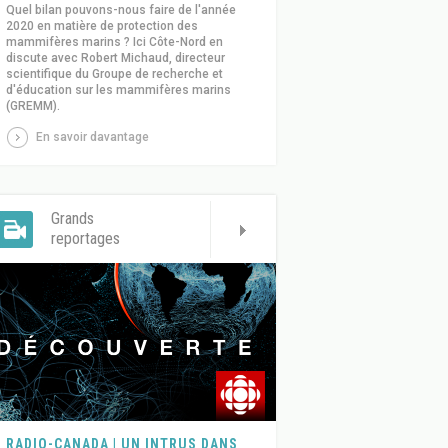
Quel bilan pouvons-nous faire de l'année
2020 en matière de protection des
mammifères marins ? Ici Côte-Nord en
discute avec Robert Michaud, directeur
scientifique du Groupe de recherche et
d'éducation sur les mammifères marins
(GREMM).
En savoir davantage
Grands
reportages
RADIO-CANADA | UN INTRUS DANS