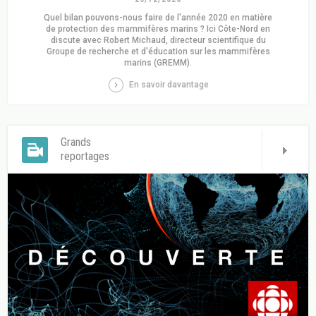
Quel bilan pouvons-nous faire de l'année 2020 en matière
de protection des mammifères marins ? Ici Côte-Nord en
discute avec Robert Michaud, directeur scientifique du
Groupe de recherche et d'éducation sur les mammifères
marins (GREMM).
En savoir davantage
Grands
reportages