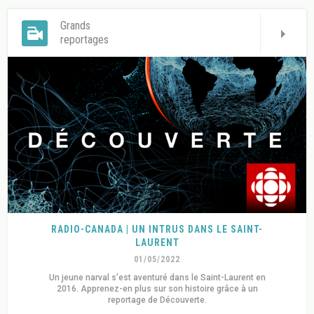
Grands
reportages
RADIO-CANADA | UN INTRUS DANS LE SAINT-
LAURENT
01/05/2022
Un jeune narval s’est aventuré dans le Saint-Laurent en
2016. Apprenez-en plus sur son histoire grâce à un
reportage de Découverte.