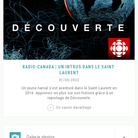
RADIO-CANADA | UN INTRUS DANS LE SAINT-
LAURENT
01/05/2022
Un jeune narval s’est aventuré dans le Saint-Laurent en
2016. Apprenez-en plus sur son histoire grâce à un
reportage de Découverte.
En savoir davantage
Galerie photos