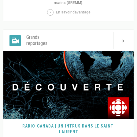
marins (GREMM).
En savoir davantage
Grands
reportages
RADIO-CANADA | UN INTRUS DANS LE SAINT-
LAURENT