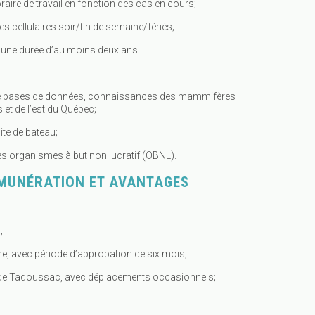
horaire de travail en fonction des cas en cours;
s cellulaires soir/fin de semaine/fériés;
 une durée d’au moins deux ans.
 de bases de données, connaissances des mammifères
 et de l’est du Québec;
ite de bateau;
s organismes à but non lucratif (OBNL).
ÉMUNÉRATION ET AVANTAGES
;
me, avec période d’approbation de six mois;
ou de Tadoussac, avec déplacements occasionnels;