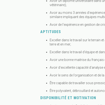
Avoir un diplôme universitaire dans 
vétérinaire);
Avoir au moins 3 années d’expérience
similaire impliquant des équipes multid
Avoir de l’expérience en gestion de cri
APTITUDES
Exceller dans le travail sur le terrain 
terre et en mer;
Exceller dans le travail d’équipe et dan
Avoir une bonne maitrise du français et
Avoir d’excellente capacité d’analyse 
Avoir le sens de l’organisation et de la 
Être capable de travailler sous pressi
Être polyvalent, débrouillard et auton
DISPONIBILITÉ ET MOTIVATION