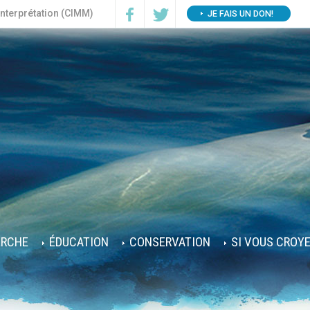
interprétation (CIMM)
JE FAIS UN DON!
ERCHE
ÉDUCATION
CONSERVATION
SI VOUS CROY