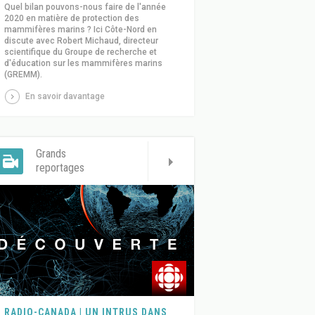
Quel bilan pouvons-nous faire de l'année
2020 en matière de protection des
mammifères marins ? Ici Côte-Nord en
discute avec Robert Michaud, directeur
scientifique du Groupe de recherche et
d'éducation sur les mammifères marins
(GREMM).
En savoir davantage
Grands
reportages
RADIO-CANADA | UN INTRUS DANS