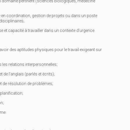
un domaine pertinent (sciences biologiques, médecine
 en coordination, gestion de projets ou dans un poste
isciplinaires;
se et capacité à travailler dans un contexte d’urgence.
et avoir des aptitudes physiques pour le travail exigeant sur
s les relations interpersonnelles;
 de l’anglais (parlés et écrits);
et de résolution de problèmes;
planification;
on;
ome.