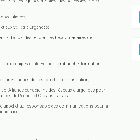
ventions des équipes mobiles, des bénévoles et des
 spécialisées;
et aux veilles d’urgences;
entre d’appel des rencontres hebdomadaires de
s aux équipes d’intervention (embauche, formation,
taines tâches de gestion et d’administration;
de l’Alliance canadienne des réseaux d’urgences pour
tances de Pêches et Océans Canada;
 d’appel et au responsable des communications pour la
unication.