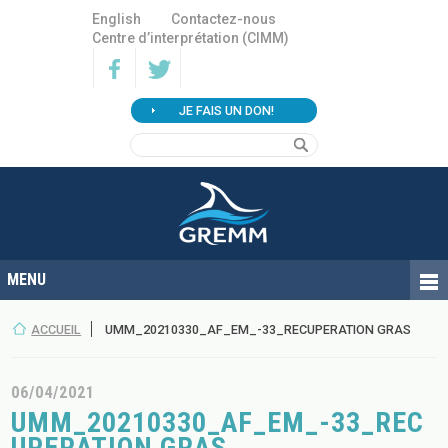
English
Contactez-nous
Centre d’interprétation (CIMM)
JE FAIS UN DON!
ACCUEIL
UMM_20210330_AF_EM_-33_RECUPERATION GRAS
06/04/2021
UMM_20210330_AF_EM_-33_REC
UPERATION GRAS