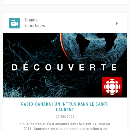
Grands
reportages
RADIO-CANADA | UN INTRUS DANS LE SAINT-
LAURENT
01/05/2022
Un jeune narval s’est aventuré dans le Saint-Laurent en
2016. Apprenez-en plus sur son histoire grâce à un