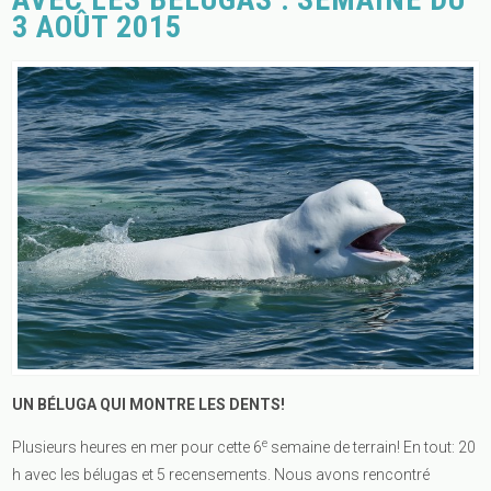
3 AOÛT 2015
UN BÉLUGA QUI MONTRE LES DENTS!
e
Plusieurs heures en mer pour cette 6
semaine de terrain! En tout: 20
h avec les bélugas et 5 recensements. Nous avons rencontré