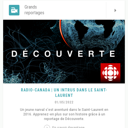
Grands
reportages
RADIO-CANADA | UN INTRUS DANS LE SAINT-
LAURENT
01/05/2022
Un jeune narval s’est aventuré dans le Saint-Laurent en
2016. Apprenez-en plus sur son histoire grâce à un
reportage de Découverte.
En savoir davantage