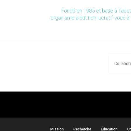
Fondé en 1985 et basé à Tadou
organisme à but non lucratif voué à 
Collabor
Mission
Recherche
Éducation
Co