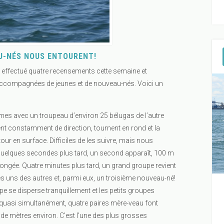
U-NÉS NOUS ENTOURENT!
 effectué quatre recensements cette semaine et
accompagnées de jeunes et de nouveau-nés. Voici un
s avec un troupeau d’environ 25 bélugas de l’autre
ent constamment de direction, tournent en rond et la
r en surface. Difficiles de les suivre, mais nous
uelques secondes plus tard, un second apparaît, 100 m
plongée. Quatre minutes plus tard, un grand groupe revient
s uns des autres et, parmi eux, un troisième nouveau-né!
upe se disperse tranquillement et les petits groupes
quasi simultanément, quatre paires mère-veau font
de mètres environ. C’est l’une des plus grosses