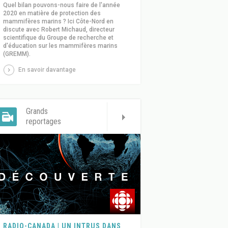
Quel bilan pouvons-nous faire de l'année
2020 en matière de protection des
mammifères marins ? Ici Côte-Nord en
discute avec Robert Michaud, directeur
scientifique du Groupe de recherche et
d'éducation sur les mammifères marins
(GREMM).
En savoir davantage
Grands
reportages
RADIO-CANADA | UN INTRUS DANS