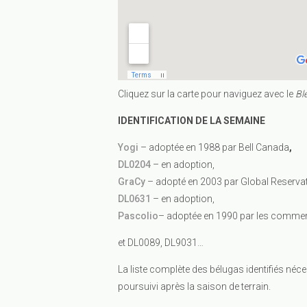
Cliquez sur la carte pour naviguez avec le
Bl
IDENTIFICATION DE LA SEMAINE
Yogi
– adoptée en 1988 par Bell Canada
,
DL0204
– en adoption,
GraCy
– adopté en 2003 par Global Reservat
DL0631
– en adoption,
Pascolio
– adoptée en 1990 par les comme
et DL0089, DL9031…
La liste complète des bélugas identifiés néce
poursuivi après la saison de terrain.