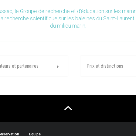
ssac, le Groupe de recherche et d’éducation sur les ma
la recherche scientifique sur les baleines du Saint-Laurent 
du milieu marin.
ateurs et partenaires
Prix et distinctions
nservation
Équipe