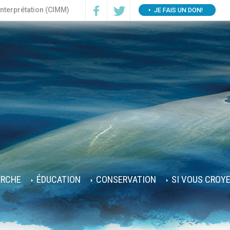
interprétation (CIMM)
JE FAIS UN DON!
ERCHE
ÉDUCATION
CONSERVATION
SI VOUS CROY