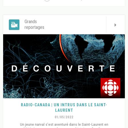
Grands
reportages
RADIO-CANADA | UN INTRUS DANS LE SAINT-
LAURENT
01/05/2022
Un jeune narval s’est aventuré dans le Saint-Laurent en