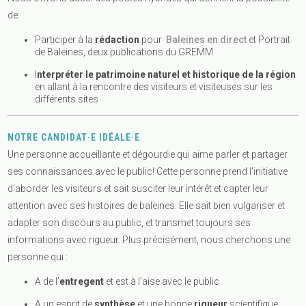
de:
Participer à la
rédaction
pour
Baleines en direct
et Portrait
de Baleines, deux publications du GREMM
I
nterpréter le patrimoine naturel et historique de la région
en allant à la rencontre des visiteurs et visiteuses sur les
différents sites
NOTRE CANDIDAT
·E
IDÉALE
·E
Une personne accueillante et dégourdie qui aime parler et partager
ses connaissances avec le public! Cette personne prend l’initiative
d’aborder les visiteurs et sait susciter leur intérêt et capter leur
attention avec ses histoires de baleines. Elle sait bien vulgariser et
adapter son discours au public, et transmet toujours ses
informations avec rigueur. Plus précisément, nous cherchons une
personne qui :
A de l’
entregent
et est à l’aise avec le public
A un esprit de
synthèse
et une bonne
rigueur
scientifique