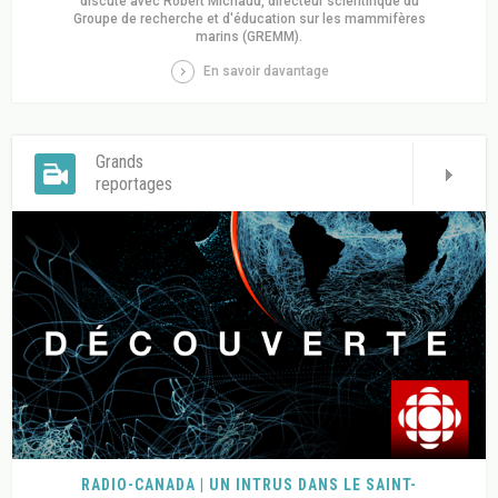
discute avec Robert Michaud, directeur scientifique du
Groupe de recherche et d'éducation sur les mammifères
marins (GREMM).
En savoir davantage
Grands
reportages
RADIO-CANADA | UN INTRUS DANS LE SAINT-